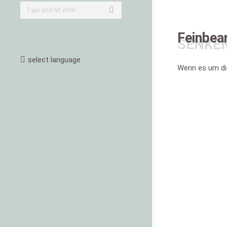
Search:
Feinbea
SENKEN
select language
Wenn es um di